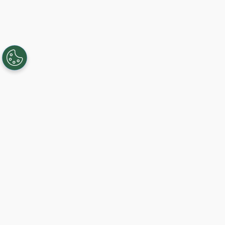
Creando, conectando y sirviendo a
comunidades Gigabit desde 2003.
Like on Facebook
View on LinkedIn
Comience hoy