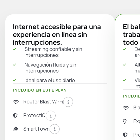
Internet accesible para una
El ba
experiencia en línea sin
traba
interrupciones.
todo 
Streaming confiable y sin
De
interrupciones
ar
Navegación fluida y sin
Al
interrupciones
mú
Ideal para el uso diario
Vi
in
INCLUIDO EN ESTE PLAN
INCLUI
Router Blast Wi-Fi
Bl
ProtectIQ
Ex
SmartTown
Pr