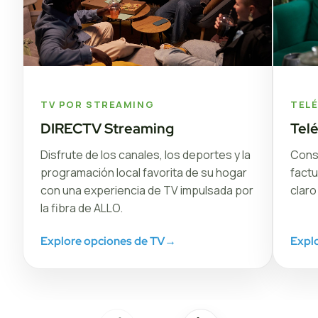
TV POR STREAMING
TEL
DIRECTV Streaming
Tel
Disfrute de los canales, los deportes y la
Conse
programación local favorita de su hogar
factu
con una experiencia de TV impulsada por
claro
la fibra de ALLO.
Explore opciones de TV
→
Explo