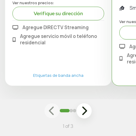
Ver nuestros precios:
Sm
Verifique su dirección
Ver nues
Agregue DIRECTV Streaming
Agregue servicio móvil o teléfono
residencial
Ag
Agr
res
Etiquetas de banda ancha
1 of 3