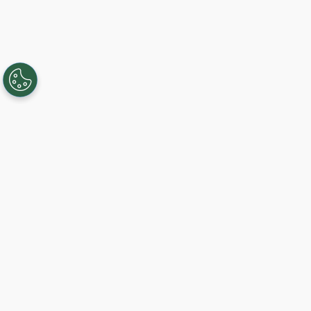
Creando, conectando y sirviendo a
comunidades Gigabit desde 2003.
Like on Facebook
View on LinkedIn
Comience hoy