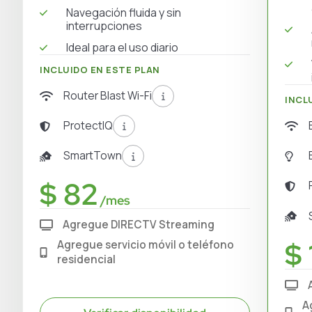
Navegación fluida y sin
interrupciones
Ideal para el uso diario
INCLUIDO EN ESTE PLAN
Router Blast Wi-Fi
INCL
ProtectIQ
SmartTown
$ 82
/mes
Agregue DIRECTV Streaming
$ 
Agregue servicio móvil o teléfono
residencial
A