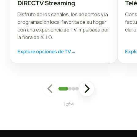
DIRECTV Streaming
Tel
Disfrute de los canales, los deportes y la
Conse
programación local favorita de su hogar
factu
con una experiencia de TV impulsada por
claro
la fibra de ALLO.
Explore opciones de TV
→
Explo
1 of 4