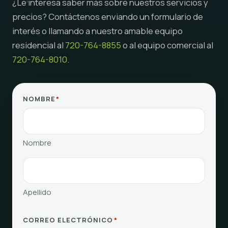
¿Le interesa saber más sobre nuestros servicios y
precios? Contáctenos enviando un formulario de
interés o llamando a nuestro amable equipo
residencial al
720-764-8855
o al equipo comercial al
720-764-8010
.
NOMBRE
*
Nombre
Apellido
CORREO ELECTRÓNICO
*