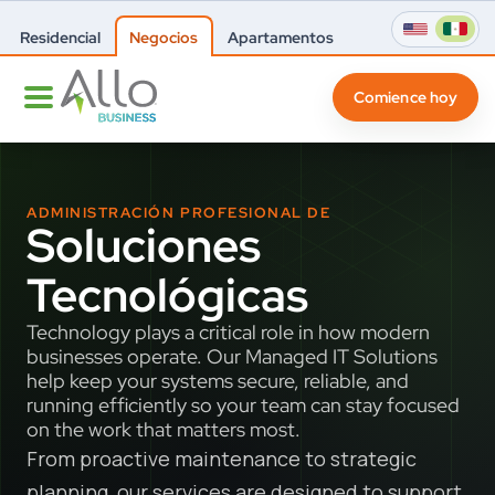
Residencial
Negocios
Apartamentos
Comience hoy
ADMINISTRACIÓN PROFESIONAL DE
Soluciones
Tecnológicas
Technology plays a critical role in how modern
businesses operate. Our Managed IT Solutions
help keep your systems secure, reliable, and
running efficiently so your team can stay focused
on the work that matters most.
From proactive maintenance to strategic
planning, our services are designed to support