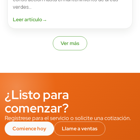
verdes…
Leer artículo
→
Ver más
¿Listo para
comenzar?
Regístrese para el servicio o solicite una cotización.
Comience hoy
Llame a ventas