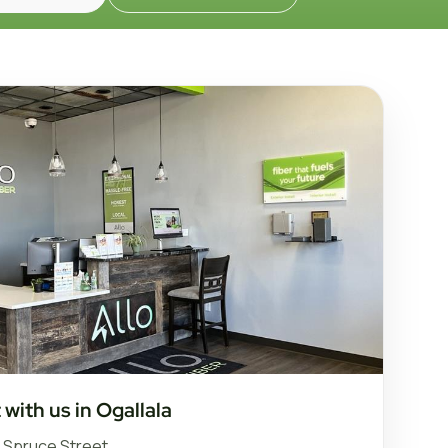
with us in Ogallala
h Spruce Street