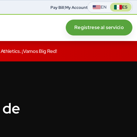
EN
ES
Pay Bill
|
My Account
Regístrese al servicio
 Athletics. ¡Vamos Big Red!
 de