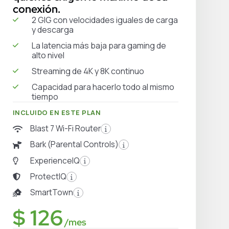
conexión.
2 GIG con velocidades iguales de carga
y descarga
La latencia más baja para gaming de
alto nivel
Streaming de 4K y 8K continuo
Capacidad para hacerlo todo al mismo
tiempo
INCLUIDO EN ESTE PLAN
Blast 7 Wi-Fi Router
Bark (Parental Controls)
ExperienceIQ
ProtectIQ
SmartTown
$ 126
/mes