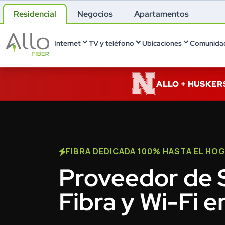
Residencial
Negocios
Apartamentos
Internet
TV y teléfono
Ubicaciones
Comunidad
ALLO + HUSKER
FIBRA DEDICADA 100% HASTA EL HO
Proveedor de S
Fibra y Wi-Fi e