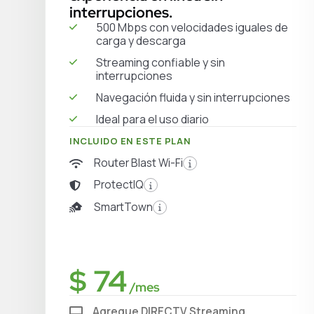
interrupciones.
500 Mbps con velocidades iguales de
carga y descarga
Streaming confiable y sin
interrupciones
Navegación fluida y sin interrupciones
Ideal para el uso diario
INCLUIDO EN ESTE PLAN
Router Blast Wi-Fi
ProtectIQ
SmartTown
$ 74
/mes
Agregue DIRECTV Streaming