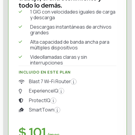
todo lo demás.
1 GIG con velocidades iguales de carga
y descarga
Descargas instantáneas de archivos
grandes
Alta capacidad de banda ancha para
múltiples dispositivos
Videollamadas claras y sin
interrupciones
INCLUIDO EN ESTE PLAN
Blast 7 Wi-Fi Router
ExperienceIQ
ProtectIQ
SmartTown
$ 101
/mes