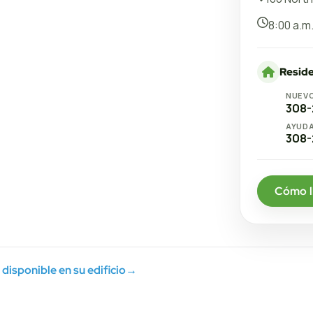
8:00 a.m.
Reside
NUEVO
308-
AYUD
308-
Cómo l
disponible en su edificio
→