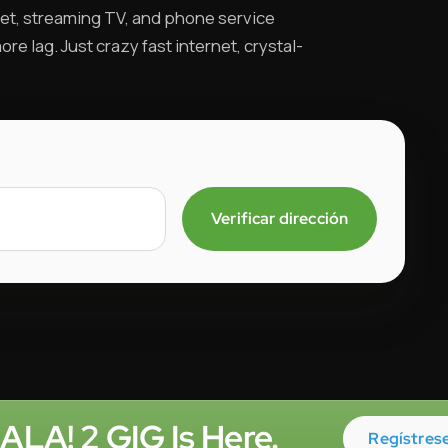
et, streaming TV, and phone service
re lag. Just crazy fast internet, crystal-
Verificar dirección
LA! 2 GIG Is Here.
Regístrese