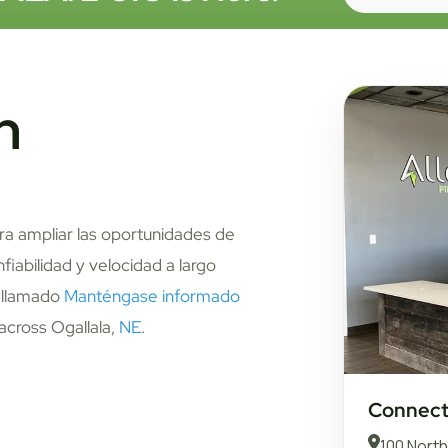
n
ara ampliar las oportunidades de
fiabilidad y velocidad a largo
o llamado
Manténgase informado
 across Ogallala,
NE
.
Connect 
100 Nort