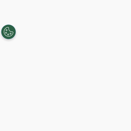
Creando, conectando y sirviendo a
comunidades Gigabit desde 2003.
Like on Facebook
View on LinkedIn
Comience hoy