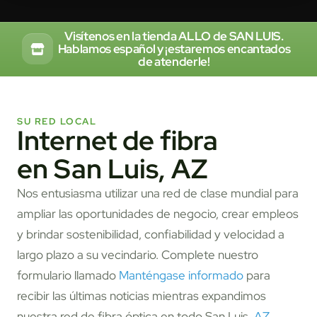
Visítenos en la tienda ALLO de SAN LUIS.
Hablamos español y ¡estaremos encantados
de atenderle!
SU RED LOCAL
Internet de fibra
en San Luis, AZ
Nos entusiasma utilizar una red de clase mundial para
ampliar las oportunidades de negocio, crear empleos
y brindar sostenibilidad, confiabilidad y velocidad a
largo plazo a su vecindario. Complete nuestro
formulario llamado
Manténgase informado
para
recibir las últimas noticias mientras expandimos
nuestra red de fibra óptica en todo San Luis,
AZ
.