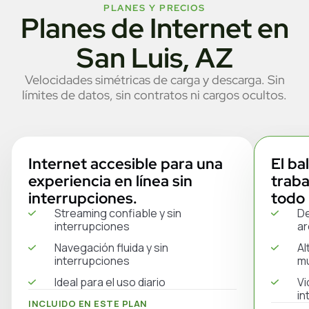
PLANES Y PRECIOS
Planes de Internet en
San Luis, AZ
Velocidades simétricas de carga y descarga. Sin
límites de datos, sin contratos ni cargos ocultos.
Internet accesible para una
El ba
experiencia en línea sin
traba
interrupciones.
todo 
Streaming confiable y sin
De
interrupciones
ar
Navegación fluida y sin
Al
interrupciones
mú
Ideal para el uso diario
Vi
in
INCLUIDO EN ESTE PLAN