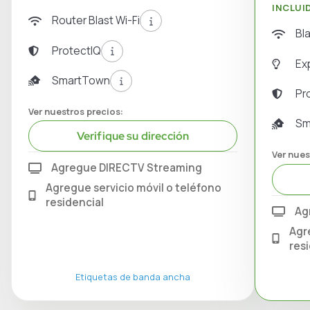
INCLUI
Router Blast Wi-Fi
Bl
ProtectIQ
Ex
SmartTown
Pr
Ver nuestros precios:
Sm
Verifique su dirección
Ver nues
Agregue DIRECTV Streaming
Agregue servicio móvil o teléfono
residencial
Ag
Agr
res
Etiquetas de banda ancha