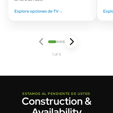
Explore opciones de TV
→
Explo
1 of 4
ESTAMOS AL PENDIENTE DE USTED
Construction &
Availability