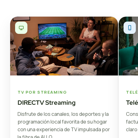
TV POR STREAMING
TEL
DIRECTV Streaming
Tel
Disfrute de los canales, los deportes y la
Conse
programación local favorita de su hogar
factu
con una experiencia de TV impulsada por
claro
la fibra de ALLO.