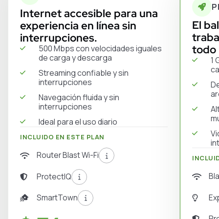
P
Internet accesible para una
El ba
experiencia en línea sin
traba
interrupciones.
todo 
500 Mbps con velocidades iguales
de carga y descarga
1 
ca
Streaming confiable y sin
interrupciones
De
ar
Navegación fluida y sin
interrupciones
Al
mú
Ideal para el uso diario
Vi
INCLUIDO EN ESTE PLAN
in
Router Blast Wi-Fi
INCLUI
Bl
ProtectIQ
Ex
SmartTown
Pr