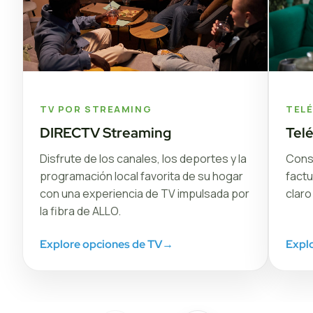
TV POR STREAMING
TEL
DIRECTV Streaming
Tel
Disfrute de los canales, los deportes y la
Conse
programación local favorita de su hogar
factu
con una experiencia de TV impulsada por
claro
la fibra de ALLO.
Explore opciones de TV
→
Explo