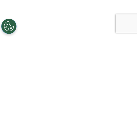
Creando, conectando y sirviendo a
comunidades Gigabit desde 2003.
Like on Facebook
View on LinkedIn
Follow on Twitter
Subscribe on YouTube
Follow on Instagra
Regístrese al servicio