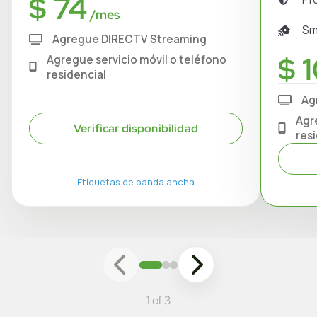
$ 74
/mes
Sm
Agregue DIRECTV Streaming
$ 1
Agregue servicio móvil o teléfono
residencial
Ag
Agr
Verificar disponibilidad
res
Etiquetas de banda ancha
1 of 3