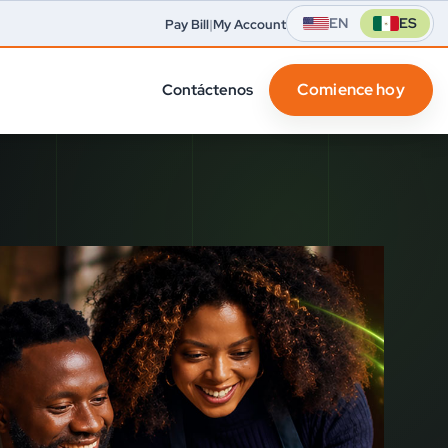
EN
ES
Pay Bill
|
My Account
Comience hoy
Contáctenos