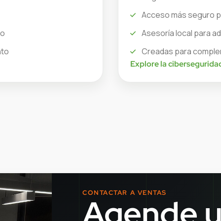
Acceso más seguro pa
to
Asesoría local para 
nto
Creadas para complem
Explore la cibersegurida
CONTACTAR A VENTAS
Agende 