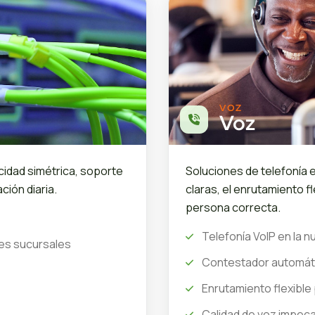
VOZ
Voz
cidad simétrica, soporte
Soluciones de telefonía 
ción diaria.
claras, el enrutamiento fl
persona correcta.
Telefonía VoIP en la n
les sucursales
Contestador automáti
Enrutamiento flexibl
Calidad de voz impeca