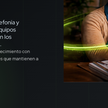
lefonía y
equipos
n los
.
crecimiento con
nes que mantienen a