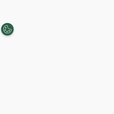
Creando, conectando y sirviendo a
comunidades Gigabit desde 2003.
Like on Facebook
View on LinkedIn
Comience hoy