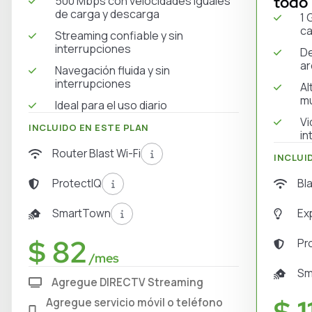
todo 
500 Mbps con velocidades iguales
de carga y descarga
1 
ca
Streaming confiable y sin
interrupciones
De
ar
Navegación fluida y sin
interrupciones
Al
mú
Ideal para el uso diario
Vi
INCLUIDO EN ESTE PLAN
in
Router Blast Wi-Fi
INCLUI
Bl
ProtectIQ
Ex
SmartTown
$ 82
Pr
/mes
Sm
Agregue DIRECTV Streaming
Agregue servicio móvil o teléfono