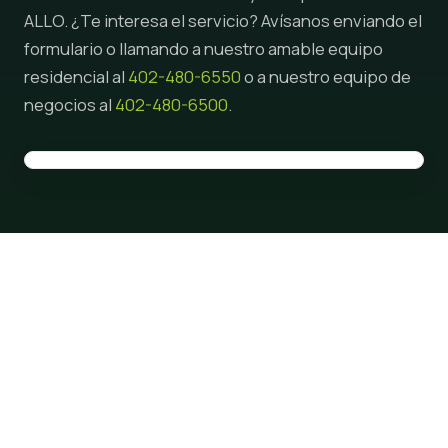
ALLO. ¿Te interesa el servicio? Avísanos enviando el
formulario o llamando a nuestro amable equipo
residencial al
402-480-6550
o a nuestro equipo de
negocios al
402-480-6500
.