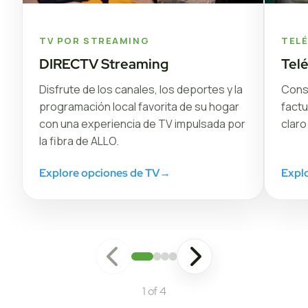
TV POR STREAMING
TEL
DIRECTV Streaming
Tel
Disfrute de los canales, los deportes y la
Conse
programación local favorita de su hogar
factu
con una experiencia de TV impulsada por
claro
la fibra de ALLO.
Explore opciones de TV
→
Explo
1 of 4