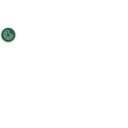
Creando, conectando y sirviendo a
comunidades Gigabit desde 2003.
Like on Facebook
View on LinkedIn
Follow on Twitter
Subscribe on YouTube
Follow on Instagra
Regístrese al servicio