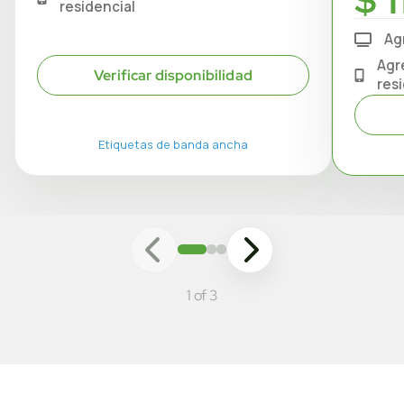
$ 1
residencial
Ag
Agr
Verificar disponibilidad
res
Etiquetas de banda ancha
1 of 3