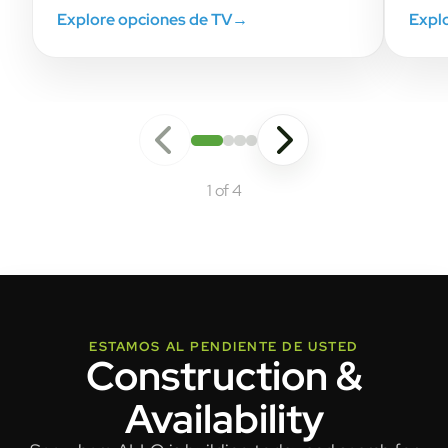
Explore opciones de TV
→
Explo
1 of 4
ESTAMOS AL PENDIENTE DE USTED
Construction &
Availability