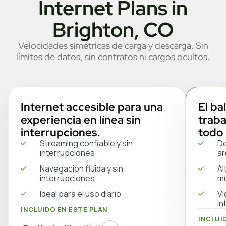
Internet Plans in
Brighton, CO
Velocidades simétricas de carga y descarga. Sin
límites de datos, sin contratos ni cargos ocultos.
Internet accesible para una
El ba
experiencia en línea sin
traba
interrupciones.
todo 
Streaming confiable y sin
De
interrupciones
ar
Navegación fluida y sin
Al
interrupciones
mú
Ideal para el uso diario
Vi
in
INCLUIDO EN ESTE PLAN
INCLUI