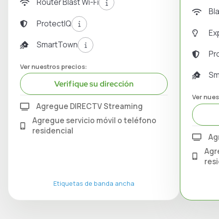
Router Blast Wi-Fi
Bl
ProtectIQ
Ex
SmartTown
Pr
Ver nuestros precios:
Sm
Verifique su dirección
Ver nues
Agregue DIRECTV Streaming
Agregue servicio móvil o teléfono
residencial
Ag
Agr
res
Etiquetas de banda ancha