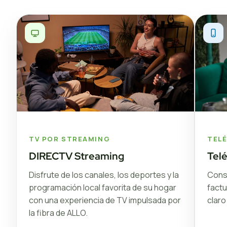
TV POR STREAMING
TEL
DIRECTV Streaming
Tel
Disfrute de los canales, los deportes y la
Conse
programación local favorita de su hogar
factu
con una experiencia de TV impulsada por
claro
la fibra de ALLO.