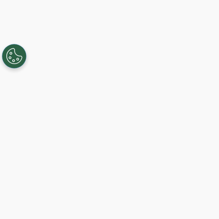
Creando, conectando y sirviendo a
comunidades Gigabit desde 2003.
Like on Facebook
View on LinkedIn
Comience hoy