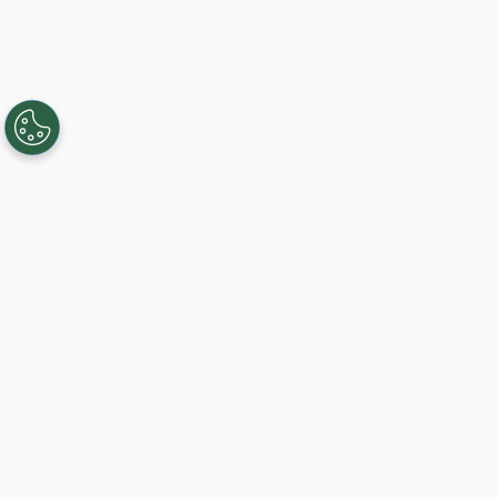
Creando, conectando y sirviendo a
comunidades Gigabit desde 2003.
Like on Facebook
View on LinkedIn
Comience hoy