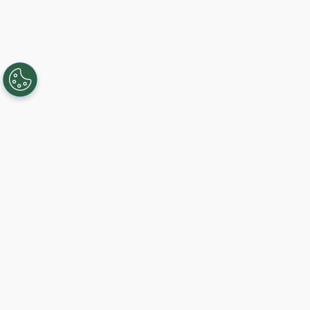
Creando, conectando y sirviendo a
comunidades Gigabit desde 2003.
Like on Facebook
View on LinkedIn
Comience hoy