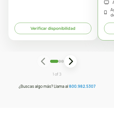
A
d
Verificar disponibilidad
1 of 3
¿Buscas algo más? Llama al
800.982.5307