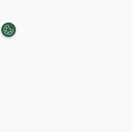
Creando, conectando y sirviendo a
comunidades Gigabit desde 2003.
Like on Facebook
View on LinkedIn
Follow on Twitter
Subscribe on YouTube
Follow on Instagra
Regístrese al servicio