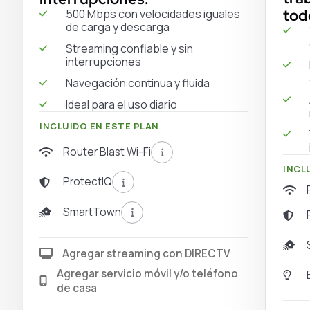
tod
500 Mbps con velocidades iguales
de carga y descarga
Streaming confiable y sin
interrupciones
Navegación continua y fluida
Ideal para el uso diario
INCLUIDO EN ESTE PLAN
Router Blast Wi-Fi
INCL
ProtectIQ
SmartTown
Agregar streaming con DIRECTV
Agregar servicio móvil y/o teléfono
de casa