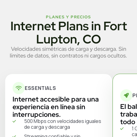
PLANES Y PRECIOS
Internet Plans in Fort
Lupton, CO
Velocidades simétricas de carga y descarga. Sin
límites de datos, sin contratos ni cargos ocultos.
ESSENTIALS
P
Internet accesible para una
El ba
experiencia en línea sin
traba
interrupciones.
todo 
500 Mbps con velocidades iguales
de carga y descarga
1 
ca
Streaming confiable y sin