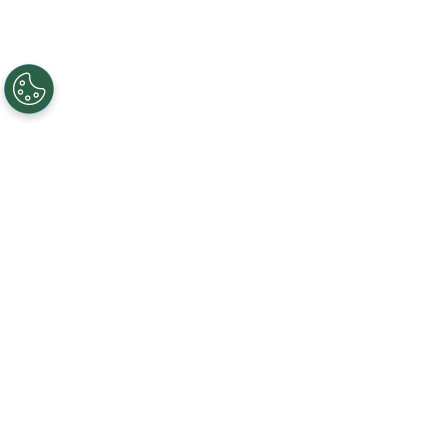
Creando, conectando y sirviendo a
comunidades Gigabit desde 2003.
Like on Facebook
View on LinkedIn
Follow on Twitter
Subscribe on YouTube
Follow on Instagra
Regístrese al servicio