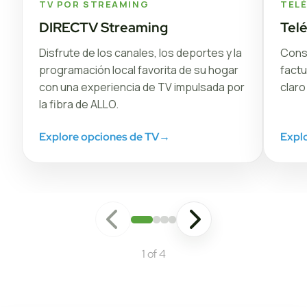
TV POR STREAMING
TEL
DIRECTV Streaming
Tel
Disfrute de los canales, los deportes y la
Conse
programación local favorita de su hogar
factu
con una experiencia de TV impulsada por
claro
la fibra de ALLO.
Explore opciones de TV
→
Explo
1 of 4