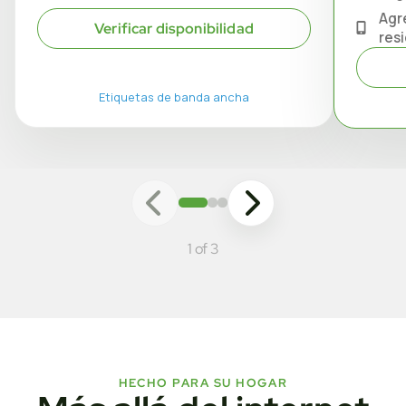
Agr
Verificar disponibilidad
res
Etiquetas de banda ancha
1 of 3
HECHO PARA SU HOGAR