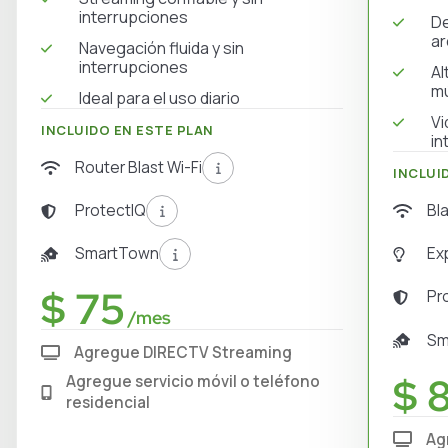
interrupciones
De
ar
Navegación fluida y sin
interrupciones
Al
mú
Ideal para el uso diario
Vi
INCLUIDO EN ESTE PLAN
in
Router Blast Wi-Fi
INCLUI
Bl
ProtectIQ
Ex
SmartTown
$ 75
Pr
/mes
Sm
Agregue DIRECTV Streaming
$ 
Agregue servicio móvil o teléfono
residencial
Ag