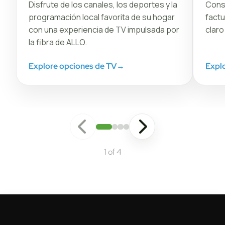
Disfrute de los canales, los deportes y la
Conse
programación local favorita de su hogar
factu
con una experiencia de TV impulsada por
claro
la fibra de ALLO.
Explore opciones de TV
→
Explo
1 of 4