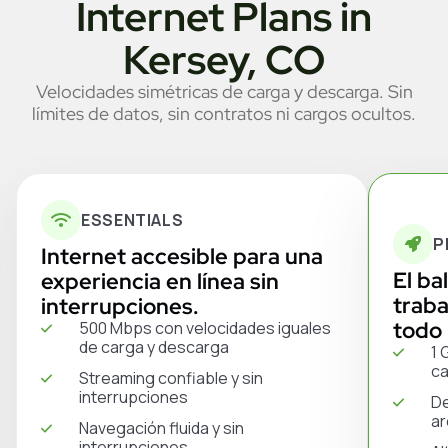
Internet Plans in
Kersey, CO
Velocidades simétricas de carga y descarga. Sin
límites de datos, sin contratos ni cargos ocultos.
ESSENTIALS
P
Internet accesible para una
El ba
experiencia en línea sin
traba
interrupciones.
todo 
500 Mbps con velocidades iguales
de carga y descarga
1 
ca
Streaming confiable y sin
interrupciones
De
ar
Navegación fluida y sin
interrupciones