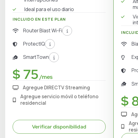
Al
mú
Ideal para el uso diario
Vi
INCLUIDO EN ESTE PLAN
in
Router Blast Wi-Fi
INCLUI
Bl
ProtectIQ
Ex
SmartTown
$ 75
Pr
/mes
Sm
Agregue DIRECTV Streaming
$ 
Agregue servicio móvil o teléfono
residencial
Ag
Agr
Verificar disponibilidad
res