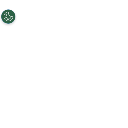
Creando, conectando y sirviendo a
comunidades Gigabit desde 2003.
Like on Facebook
View on LinkedIn
Follow on Twitter
Subscribe on YouTube
Follow on Instagra
Regístrese al servicio