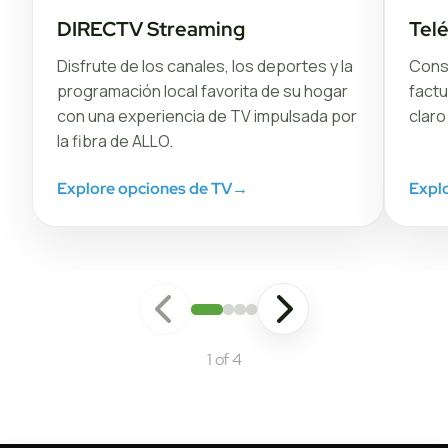
DIRECTV Streaming
Tel
Disfrute de los canales, los deportes y la
Conse
programación local favorita de su hogar
factu
con una experiencia de TV impulsada por
claro
la fibra de ALLO.
Explore opciones de TV
→
Explo
1 of 4