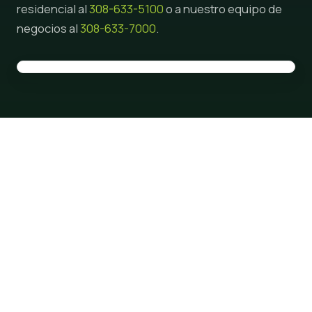
residencial al
308-633-5100
o a nuestro equipo de
negocios al
308-633-7000
.