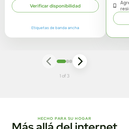
Agr
Verificar disponibilidad
res
Etiquetas de banda ancha
1 of 3
HECHO PARA SU HOGAR
Más allá del internet