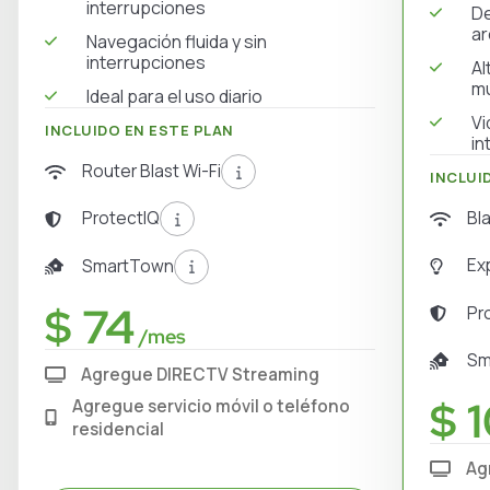
interrupciones
De
ar
Navegación fluida y sin
interrupciones
Al
mú
Ideal para el uso diario
Vi
INCLUIDO EN ESTE PLAN
in
Router Blast Wi-Fi
INCLUI
Bl
ProtectIQ
Ex
SmartTown
$ 74
Pr
/mes
Sm
Agregue DIRECTV Streaming
$ 1
Agregue servicio móvil o teléfono
residencial
Ag