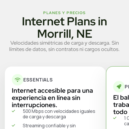
PLANES Y PRECIOS
Internet Plans in
Morrill, NE
Velocidades simétricas de carga y descarga. Sin
límites de datos, sin contratos ni cargos ocultos.
ESSENTIALS
P
Internet accesible para una
El ba
experiencia en línea sin
traba
interrupciones.
todo 
500 Mbps con velocidades iguales
de carga y descarga
1 
ca
Streaming confiable y sin