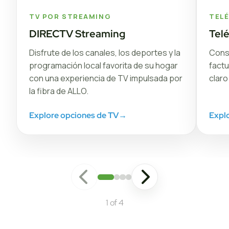
TV POR STREAMING
TEL
DIRECTV Streaming
Tel
Disfrute de los canales, los deportes y la
Conse
programación local favorita de su hogar
factu
con una experiencia de TV impulsada por
claro
la fibra de ALLO.
Explore opciones de TV
→
Explo
1 of 4