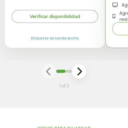
Ag
Agr
Verificar disponibilidad
res
Etiquetas de banda ancha
1 of 3