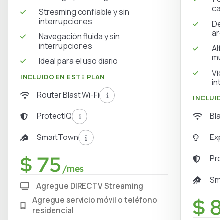
ca
Streaming confiable y sin
interrupciones
De
ar
Navegación fluida y sin
interrupciones
Al
mú
Ideal para el uso diario
Vi
INCLUIDO EN ESTE PLAN
in
Router Blast Wi-Fi
INCLUI
Bl
ProtectIQ
Ex
SmartTown
$ 75
Pr
/mes
Sm
Agregue DIRECTV Streaming
$ 
Agregue servicio móvil o teléfono
residencial