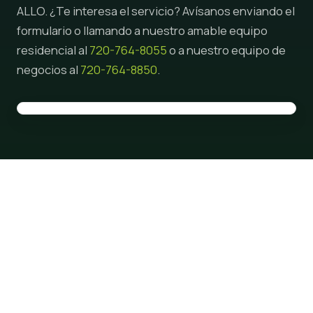
ALLO. ¿Te interesa el servicio? Avísanos enviando el
formulario o llamando a nuestro amable equipo
residencial al
720-764-8055
o a nuestro equipo de
negocios al
720-764-8850
.