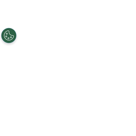
Creando, conectando y sirviendo a
comunidades Gigabit desde 2003.
Like on Facebook
View on LinkedIn
Follow on Twitter
Subscribe on YouTube
Follow on Instagra
Regístrese al servicio