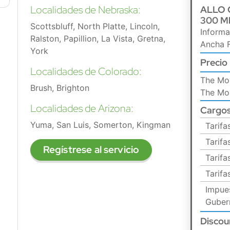
Localidades de Nebraska:
ALLO 
300 M
Scottsbluff, North Platte, Lincoln,
Informa
Ralston, Papillion, La Vista, Gretna,
Ancha F
York
Precio
Localidades de Colorado:
The Mon
Brush, Brighton
The Mon
Localidades de Arizona:
Cargos
Yuma, San Luis, Somerton, Kingman
Tarifa
Tarifa
Regístrese al servicio
Tarif
Tarifa
Impue
Guber
Discou