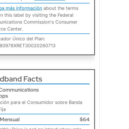
ga más información
about the terms
n this label by visiting the Federal
nications Commission's Consumer
ce Center.
icador Único del Plan:
480978XRET30020260713
dband Facts
Communications
bps
ción para el Consumidor sobre Banda
ija
 Mensual
$64