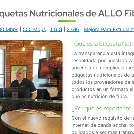
iquetas Nutricionales de ALLO Fi
00 Mbps
|
500 Mbps
|
1 GIG
|
2 GIG
|
Mejora Para Estudian
¿Qué es la Etiqueta Nut
La transparencia está inte
respaldada por nuestros va
ausencia de complicacione
etiquetas nutricionales de 
todos los proveedores de I
productos en un formato simi
que es nutrición de fibra.
¿Por qué es importante l
Con el nuevo requisito de l
Internet de banda ancha, t
obligados a ser más transpa