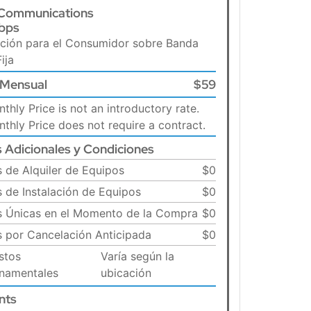
Communications
bps
ción para el Consumidor sobre Banda
ija
 Mensual
$59
thly Price is not an introductory rate.
thly Price does not require a contract.
 Adicionales y Condiciones
s de Alquiler de Equipos
$0
s de Instalación de Equipos
$0
as Únicas en el Momento de la Compra
$0
s por Cancelación Anticipada
$0
stos
Varía según la
namentales
ubicación
nts