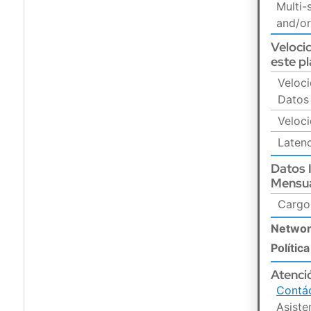
Multi-
and/or
Veloci
este p
Veloc
Datos
Veloc
Latenc
Datos I
Mensu
Cargo
Netwo
Polític
Atenció
Contá
Asiste