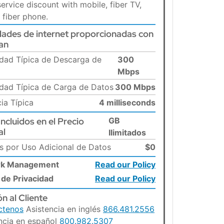
service discount with mobile, fiber TV,
 fiber phone.
dades de internet proporcionadas con
lan
idad Típica de Descarga de
300
Mbps
idad Típica de Carga de Datos
300 Mbps
ia Típica
4 milliseconds
ncluidos en el Precio
GB
al
Ilimitados
s por Uso Adicional de Datos
$0
rk Management
Read our Policy
a de Privacidad
Read our Policy
n al Cliente
ctenos
Asistencia en inglés
866.481.2556
ncia en español
800.982.5307