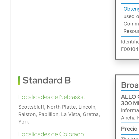
Obten
used o
Commu
Resour
Identif
F0010
Standard B
Broa
Localidades de Nebraska:
ALLO 
300 M
Scottsbluff, North Platte, Lincoln,
Informa
Ralston, Papillion, La Vista, Gretna,
Ancha F
York
Precio
Localidades de Colorado: