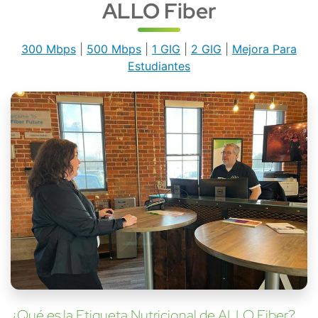
ALLO Fiber
300 Mbps
|
500 Mbps
|
1 GIG
|
2 GIG
|
Mejora Para
Estudiantes
¿Qué es la Etiqueta Nutricional de ALLO Fiber?