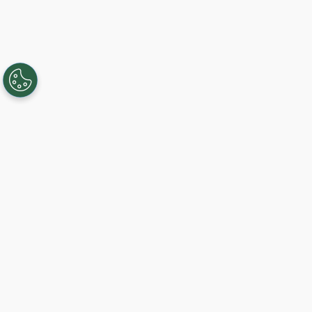
Creando, conectando y sirviendo a
comunidades Gigabit desde 2003.
Like on Facebook
View on LinkedIn
Comience hoy