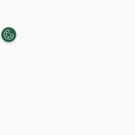
Creando, conectando y sirviendo a
comunidades Gigabit desde 2003.
Like on Facebook
View on LinkedIn
Comience hoy