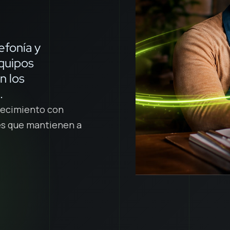
lefonía y
equipos
n los
.
crecimiento con
nes que mantienen a