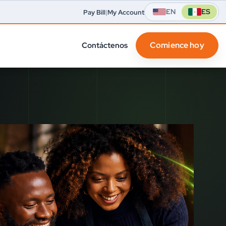
EN
ES
Pay Bill
|
My Account
Comience hoy
Contáctenos