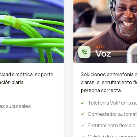
VOZ
Voz
cidad simétrica, soporte
Soluciones de telefonía 
ción diaria.
claras, el enrutamiento fl
persona correcta.
Telefonía VoIP en la n
les sucursales
Contestador automáti
Enrutamiento flexibl
Calidad de voz impeca