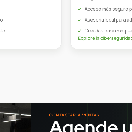
Acceso más seguro pa
to
Asesoría local para 
nto
Creadas para complem
Explore la cibersegurida
CONTACTAR A VENTAS
Agende 