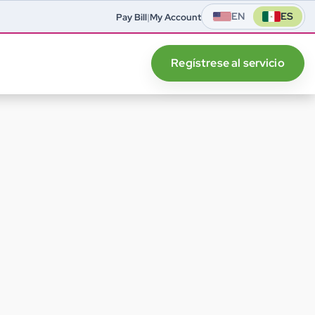
EN
ES
Pay Bill
|
My Account
Regístrese al servicio