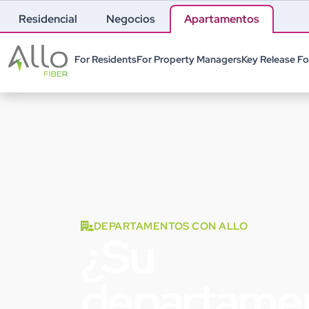
Residencial
Negocios
Apartamentos
For Residents
For Property Managers
Key Release F
DEPARTAMENTOS CON ALLO
¿Su
departame