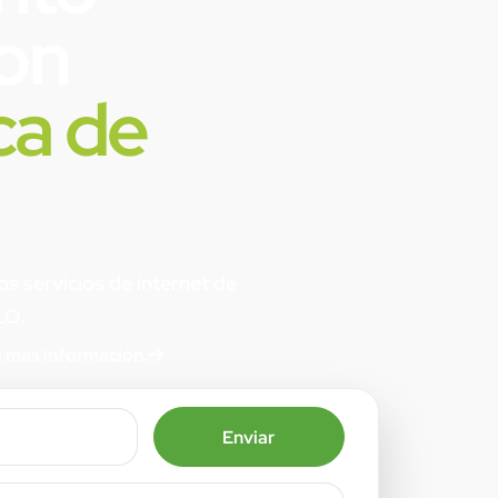
con
ica de
s servicios de internet de
LO.
 más información.
Enviar