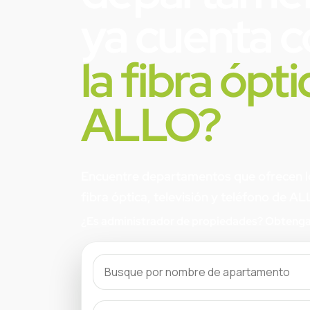
ya cuenta 
la fibra ópt
ALLO?
Encuentre departamentos que ofrecen lo
fibra óptica, televisión y teléfono de AL
¿Es administrador de propiedades? Obtenga