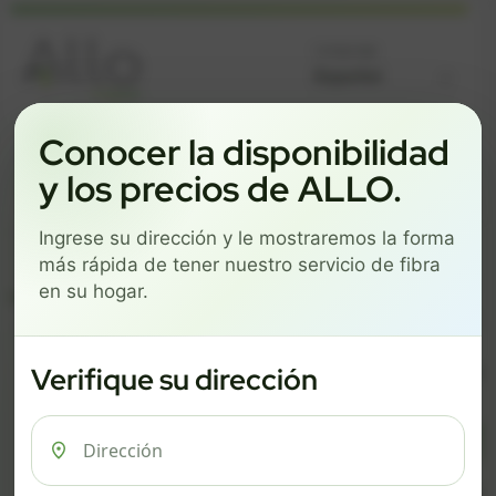
Language
Conocer la disponibilidad
¡BUENAS NOTICIAS! LA FIBRA ESTÁ DISPONIBLE EN SU
DIRECCIÓN.
y los precios de ALLO.
Comience eligiendo un paquete a continuación.
Ingrese su dirección y le mostraremos la forma
$74/mo
$101/mo
$126/mo
más rápida de tener nuestro servicio de fibra
ESSENTIALS
PRO
MAX
en su hogar.
ESSENTIALS
P
Verifique su dirección
$ 74
$ 1
/mes
500 Mbps
1 Gig